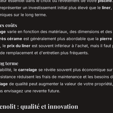
teur essentiel dans le choix du revêtement de votre
piscine
représenter un investissement initial plus élevé que le
liner
,
iques sur le long terme.
es coûts
age
varie en fonction des matériaux, des dimensions et des f
rès cérame
est généralement plus abordable que la
pierre
, le
prix du liner
est souvent inférieur à l'achat, mais il faut
de remplacement et d'entretien plus fréquents.
ong terme
bilité, le
carrelage
se révèle souvent plus économique sur 
ésistance réduisent les frais de maintenance et les besoins
lage
de qualité peut augmenter la valeur de votre propriété
us envisagez une revente future.
nolit : qualité et innovation