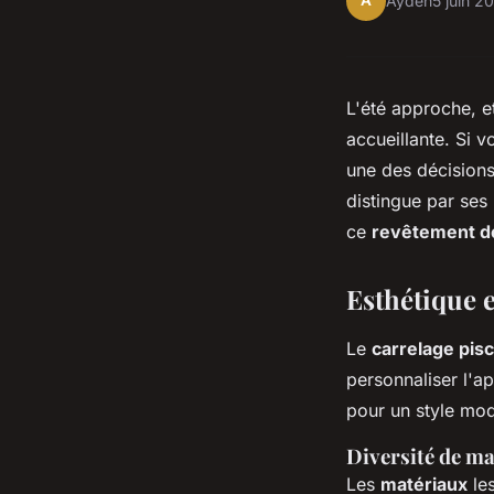
A
Ayden
5 juin 2
L'été approche, et
accueillante. Si 
une des décisions
distingue par ses
ce
revêtement de
Esthétique e
Le
carrelage pis
personnaliser l'a
pour un style mod
Diversité de mat
Les
matériaux
les