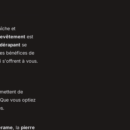
aîche et
revêtement
est
-dérapant
se
les bénéfices de
i s'offrent à vous.
mettent de
 Que vous optiez
s.
érame
, la
pierre