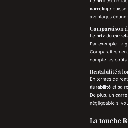
Le
prix
est un fac
carrelage
puisse 
avantages économ
Comparaison d
Le
prix
du
carrel
Par exemple, le
g
Comparativement
compte les coûts 
Rentabilité à l
En termes de renta
durabilité
et sa r
De plus, un
carre
négligeable si vo
La touche Re