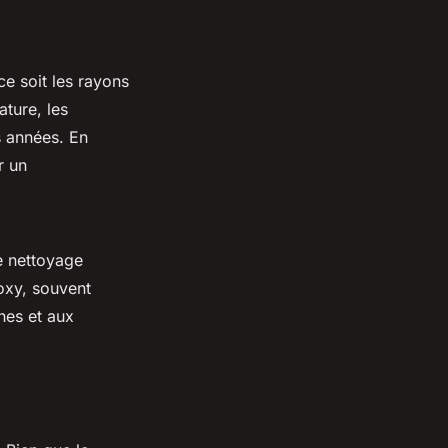
e soit les rayons
ature, les
s années. En
r un
e nettoyage
poxy, souvent
ches et aux