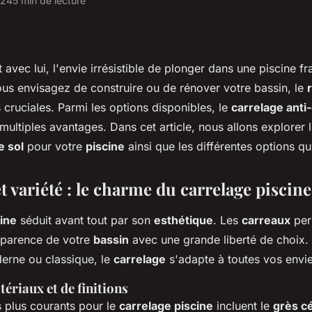
024
5 min de lecture
 avec lui, l'envie irrésistible de plonger dans une piscine fr
vous envisagez de construire ou de rénover votre bassin, le
 cruciales. Parmi les options disponibles, le
carrelage anti
 multiples avantages. Dans cet article, nous allons explorer 
 sol
pour votre
piscine
ainsi que les différentes options qu
t variété : le charme du carrelage piscine
cine
séduit avant tout par son
esthétique
. Les
carreaux
per
pparence de votre
bassin
avec une grande liberté de choix.
erne ou classique, le
carrelage
s'adapte à toutes vos envie
ériaux et de finitions
 plus courants pour le
carrelage piscine
incluent le
grès c