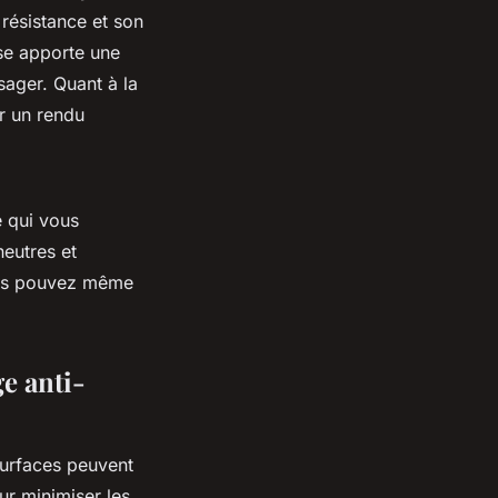
 résistance et son
se apporte une
ager. Quant à la
 un rendu
 qui vous
eutres et
ous pouvez même
ge anti-
urfaces peuvent
ur minimiser les