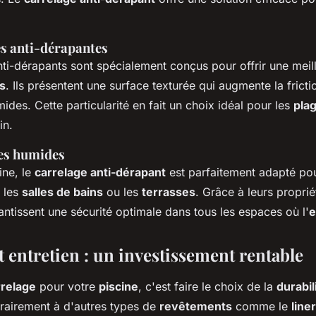
es anti-dérapantes
ti-dérapants sont spécialement conçus pour offrir une mei
s
. Ils présentent une surface texturée qui augmente la fric
mides. Cette particularité en fait un choix idéal pour les
plag
in.
es humides
ine, le
carrelage anti-dérapant
est parfaitement adapté po
 les
salles de bains
ou les
terrasses
. Grâce à leurs proprié
ntissent une sécurité optimale dans tous les espaces où l'
e
t entretien : un investissement rentable
rrelage
pour votre
piscine
, c'est faire le choix de la
durabil
trairement à d'autres types de
revêtements
comme le
liner