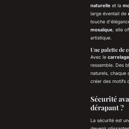
naturelle
et la
mo
large éventail de
touche d'éléganc
mosaïque
, elle o
artistique.
Une palette de c
Avec le
carrelag
ressemble. Des bl
naturels, chaque
créer des motifs 
Sécurité ava
dérapant ?
La sécurité est un
devenir glissante