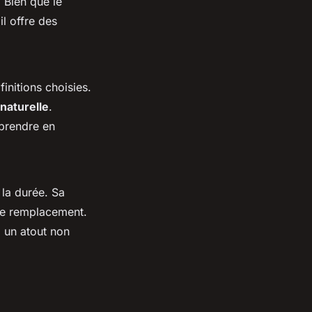
. Bien que le
 il offre des
initions choisies.
 naturelle
.
 prendre en
la durée. Sa
 de remplacement.
, un atout non