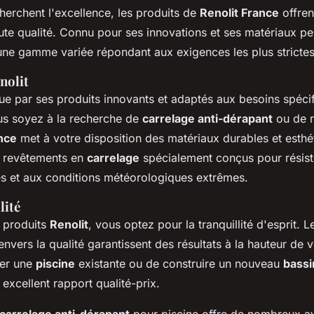
herchent l'excellence, les produits de
Renolit France
offren
te qualité. Connu pour ses innovations et ses matériaux pe
ne gamme variée répondant aux exigences les plus strictes
nolit
ue par ses produits innovants et adaptés aux besoins spéci
us soyez à la recherche de
carrelage anti-dérapant
ou de r
nce
met à votre disposition des matériaux durables et esthé
 revêtements en
carrelage
spécialement conçus pour résiste
s et aux conditions météorologiques extrêmes.
lité
s produits
Renolit
, vous optez pour la tranquillité d'esprit. L
vers la qualité garantissent des résultats à la hauteur de vo
ver une
piscine
existante ou de construire un nouveau
bassi
 excellent rapport qualité-prix.
carrelage anti-dérapant
pour piscine offre de nombreux a