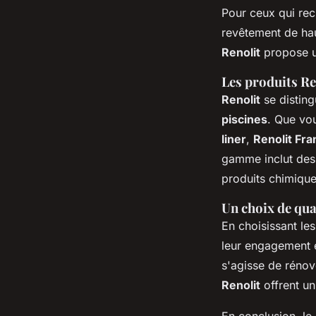
Pour ceux qui rec
revêtement de hau
Renolit
propose u
Les produits Re
Renolit
se disting
piscines
. Que vo
liner
,
Renolit Fra
gamme inclut des
produits chimique
Un choix de qua
En choisissant le
leur engagement en
s'agisse de réno
Renolit
offrent un
En conclusion, le