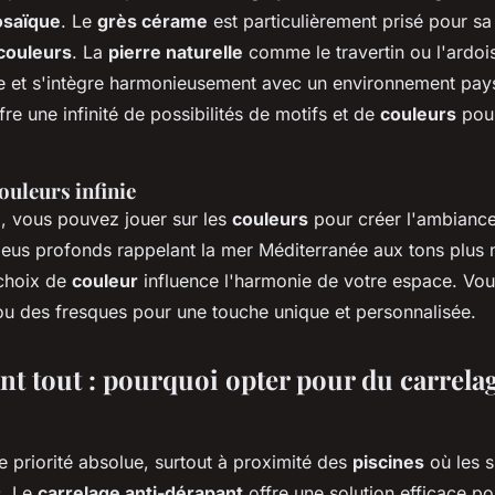
saïque
. Le
grès cérame
est particulièrement prisé pour sa
couleurs
. La
pierre naturelle
comme le travertin ou l'ardoi
e et s'intègre harmonieusement avec un environnement pays
ffre une infinité de possibilités de motifs et de
couleurs
pour
ouleurs infinie
e
, vous pouvez jouer sur les
couleurs
pour créer l'ambiance
eus profonds rappelant la mer Méditerranée aux tons plus n
 choix de
couleur
influence l'harmonie de votre espace. V
ou des fresques pour une touche unique et personnalisée.
nt tout : pourquoi opter pour du carrela
e priorité absolue, surtout à proximité des
piscines
où les s
s. Le
carrelage anti-dérapant
offre une solution efficace po