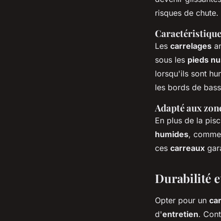
risques de chute.
Caractéristiqu
Les
carrelages
an
sous les
pieds nu
lorsqu'ils sont hu
les bords de bass
Adapté aux zon
En plus de la pisc
humides
, comme
ces
carreaux
gara
Durabilité e
Opter pour un
ca
d'
entretien
. Con