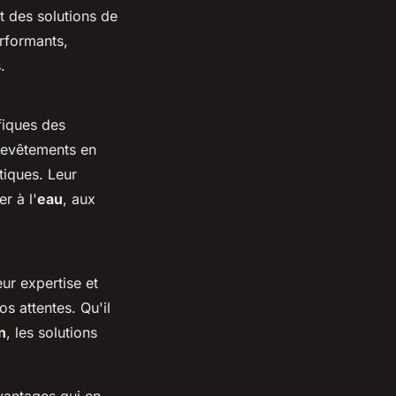
t des solutions de
rformants,
.
fiques des
evêtements en
tiques. Leur
r à l'
eau
, aux
eur expertise et
s attentes. Qu'il
n
, les solutions
vantages qui en